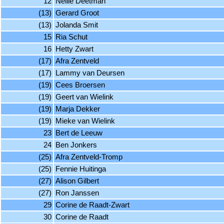
12
Nellie Deetman
(13)
Gerard Groot
(13)
Jolanda Smit
15
Ria Schut
16
Hetty Zwart
(17)
Afra Zentveld
(17)
Lammy van Deursen
(19)
Cees Broersen
(19)
Geert van Wielink
(19)
Marja Dekker
(19)
Mieke van Wielink
23
Bert de Leeuw
24
Ben Jonkers
(25)
Afra Zentveld-Tromp
(25)
Fennie Huitinga
(27)
Alison Gilbert
(27)
Ron Janssen
29
Corine de Raadt-Zwart
30
Corine de Raadt