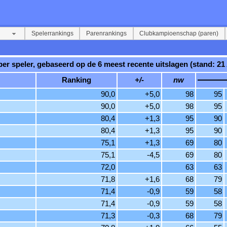
Spelerrankings
Parenrankings
Clubkampioenschap (paren)
er speler, gebaseerd op de 6 meest recente uitslagen (stand: 21 
Ranking
+/-
nw
90,0
+5,0
98
95
90,0
+5,0
98
95
80,4
+1,3
95
90
80,4
+1,3
95
90
75,1
+1,3
69
80
75,1
-4,5
69
80
72,0
63
63
71,8
+1,6
68
79
71,4
-0,9
59
58
71,4
-0,9
59
58
71,3
-0,3
68
79