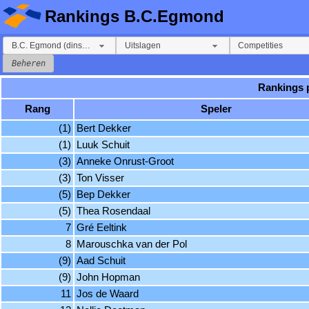
Rankings
B.C.Egmond
B.C. Egmond (dinsdag avond)
Uitslagen
Competities
Beheren
Rankings p
Rang
Speler
(1)
Bert Dekker
(1)
Luuk Schuit
(3)
Anneke Onrust-Groot
(3)
Ton Visser
(5)
Bep Dekker
(5)
Thea Rosendaal
7
Gré Eeltink
8
Marouschka van der Pol
(9)
Aad Schuit
(9)
John Hopman
11
Jos de Waard