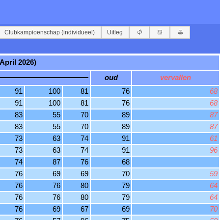
Clubkampioenschap (individueel)
Uitleg
April 2026)
oud
vervallen
91
100
81
76
68
91
100
81
76
68
83
55
70
89
87
83
55
70
89
87
73
63
74
91
61
73
63
74
91
96
74
87
76
68
76
69
69
70
59
76
76
80
79
64
76
76
80
79
64
76
69
67
69
70